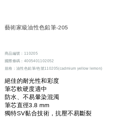
藝術家級油性色鉛筆-205
商品編號：110205
國際條碼：4005401102052
規格：油性色鉛筆/色號110205(cadmium yellow lemon)
絕佳的耐光性和彩度
筆芯軟硬度適中
防水、不易暈染混濁
筆芯直徑3.8 mm
獨特SV黏合技術，抗壓不易斷裂