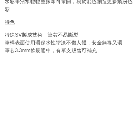
水彩筆沾水輕輕塗抹即可暈開，易於混色創造更多繽紛色
彩
特色
特殊SV製成技術，筆芯不易斷裂
筆桿表面
使用環保水性塗漆不傷人體，安全無毒又環
筆芯3.3mm軟硬適中，有單支販售可補充