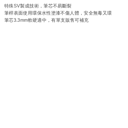
特殊SV製成技術，筆芯不易斷裂
筆桿表面
使用環保水性塗漆不傷人體，安全無毒又環
筆芯3.3mm軟硬適中，有單支販售可補充
服
務
客製服務
企業合作
銷售據
關於我
-隱私與安
點
們
全-
-條款與法
銷售門市
公司簡介
務-
連絡我們