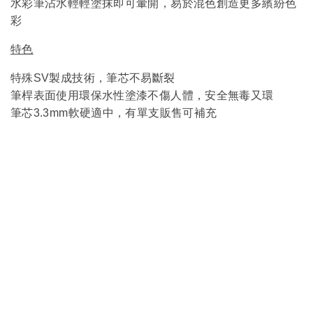
水彩筆沾水輕輕塗抹即可暈開，易於混色創造更多繽紛色
彩
特色
特殊SV製成技術，筆芯不易斷裂
筆桿表面
使用環保水性塗漆不傷人體，安全無毒又環
筆芯3.3mm軟硬適中，有單支販售可補充