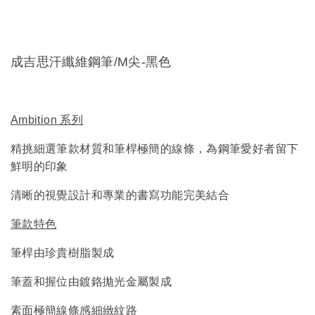
成吉思汗纖維鋼筆/M尖-黑色
Ambition 系列
精挑細選筆款材質和筆桿極簡的線條，為鋼筆愛好者留下
鮮明的印象
清晰的視覺設計和專業的書寫功能完美結合
筆款特色
筆桿由珍貴樹脂製成
筆蓋和握位由鍍鉻拋光金屬製成
素面極簡線條感細緻紋路