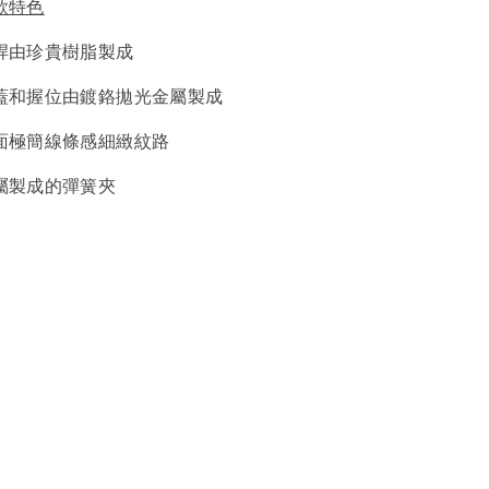
款特色
桿由珍貴樹脂製成
蓋和握位由鍍鉻拋光金屬製成
面極簡線條感細緻紋路
屬製成的彈簧夾