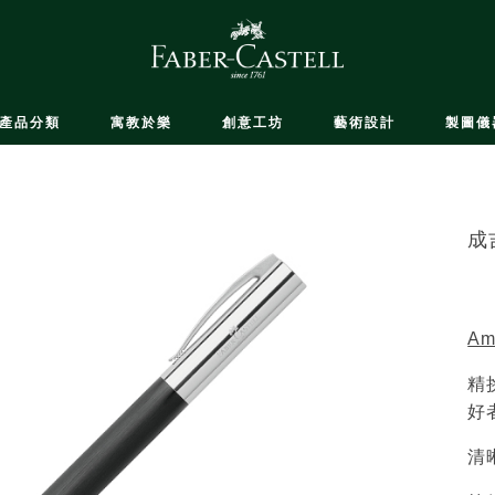
產品分類
寓教於樂
創意工坊
藝術設計
製圖儀
成
Am
精
好
清