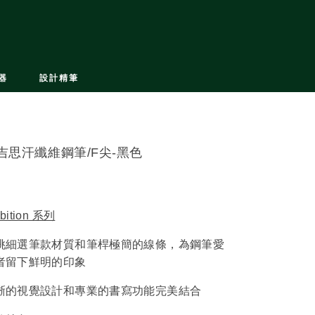
器
設計精筆
吉思汗纖維鋼筆/F尖-黑色
bition 系列
挑細選筆款材質和筆桿極簡的線條，為鋼筆愛
者留下鮮明的印象
晰的視覺設計和專業的書寫功能完美結合