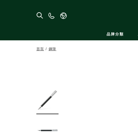
聯
絡
我
品牌分類
們
首頁
鋼筆