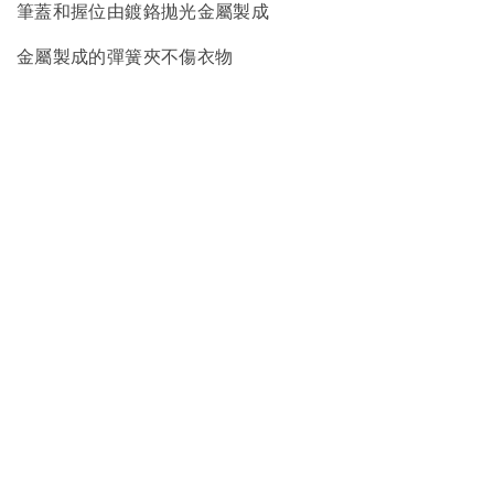
筆蓋和握位由鍍鉻拋光金屬製成
金屬製成的彈簧夾不傷衣物