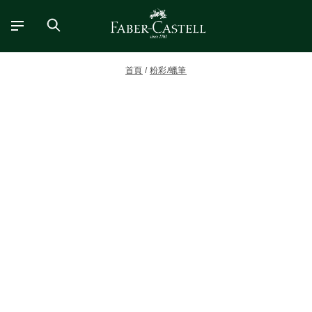
首頁
粉彩/蠟筆