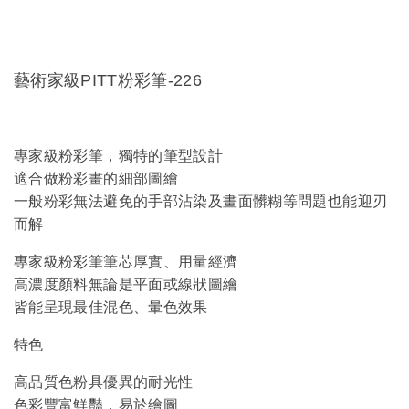
藝術家級PITT粉彩筆-226
專家級粉彩筆，獨特的筆型設計
適合做粉彩畫的細部圖繪
一般粉彩無法避免的手部沾染及畫面髒糊等問題也能迎刃
而解
專家級粉彩筆筆芯厚實、用量經濟
高濃度顏料無論是平面或線狀圖繪
皆能呈現最佳混色、暈色效果
特色
高品質色粉具優異的耐光性
色彩豐富鮮豔，易於繪圖