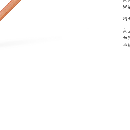
皆
特
高
色
筆