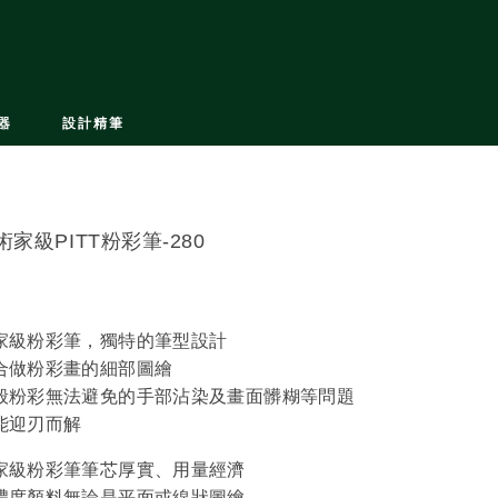
器
設計精筆
術家級PITT粉彩筆-280
家級粉彩筆，獨特的筆型設計
合做粉彩畫的細部圖繪
般粉彩無法避免的手部沾染及畫面髒糊等問題
能迎刃而解
家級粉彩筆筆芯厚實、用量經濟
濃度顏料無論是平面或線狀圖繪