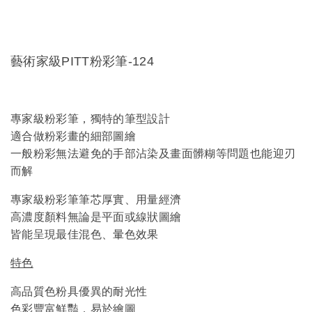
藝術家級PITT粉彩筆-124
專家級粉彩筆，獨特的筆型設計
適合做粉彩畫的細部圖繪
一般粉彩無法避免的手部沾染及畫面髒糊等問題也能迎刃
而解
專家級粉彩筆筆芯厚實、用量經濟
高濃度顏料無論是平面或線狀圖繪
皆能呈現最佳混色、暈色效果
特色
高品質色粉具優異的耐光性
色彩豐富鮮豔，易於繪圖