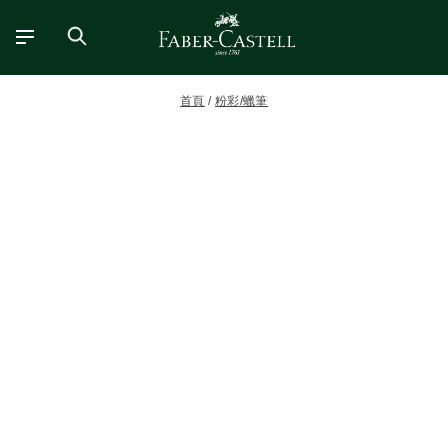
首頁
粉彩/蠟筆