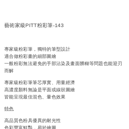
藝術家級PITT粉彩筆-143
專家級粉彩筆，獨特的筆型設計
適合做粉彩畫的細部圖繪
一般粉彩無法避免的手部沾染及畫面髒糊等問題也能迎刃
而解
專家級粉彩筆筆芯厚實、用量經濟
高濃度顏料無論是平面或線狀圖繪
皆能呈現最佳混色、暈色效果
特色
高品質色粉具優異的耐光性
色彩豐富鮮豔，易於繪圖