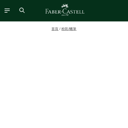
首頁
粉彩/蠟筆