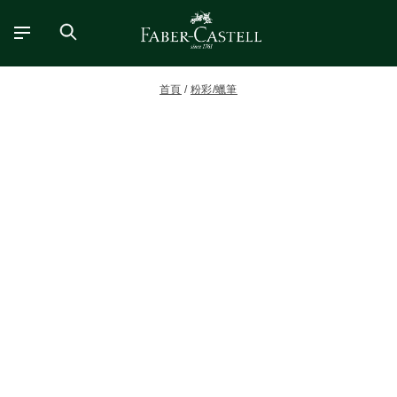
首頁
粉彩/蠟筆