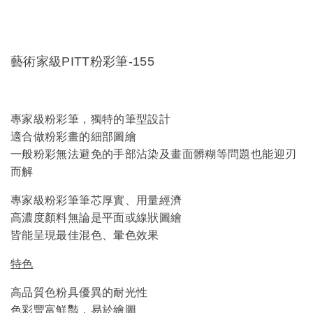
藝術家級PITT粉彩筆-155
專家級粉彩筆，獨特的筆型設計
適合做粉彩畫的細部圖繪
一般粉彩無法避免的手部沾染及畫面髒糊等問題也能迎刃
而解
專家級粉彩筆筆芯厚實、用量經濟
高濃度顏料無論是平面或線狀圖繪
皆能呈現最佳混色、暈色效果
特色
高品質色粉具優異的耐光性
色彩豐富鮮豔，易於繪圖