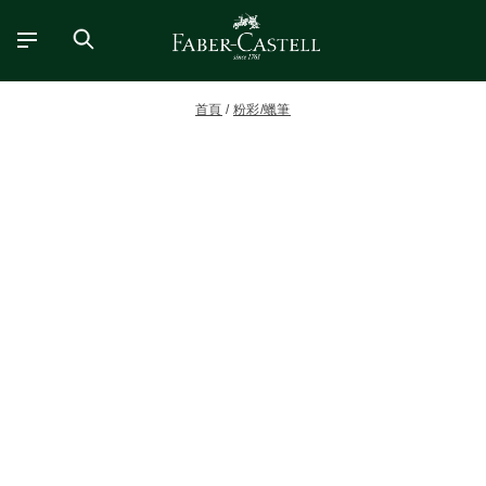
首頁
粉彩/蠟筆