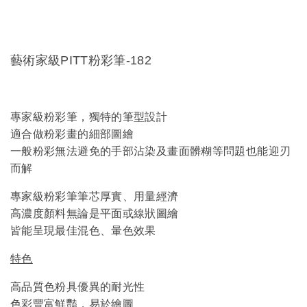
藝術家級PITT粉彩筆-182
專家級粉彩筆，獨特的筆型設計
適合做粉彩畫的細部圖繪
一般粉彩無法避免的手部沾染及畫面髒糊等問題也能迎刃
而解
專家級粉彩筆筆芯厚實、用量經濟
高濃度顏料無論是平面或線狀圖繪
皆能呈現最佳混色、暈色效果
特色
高品質色粉具優異的耐光性
色彩豐富鮮豔，易於繪圖