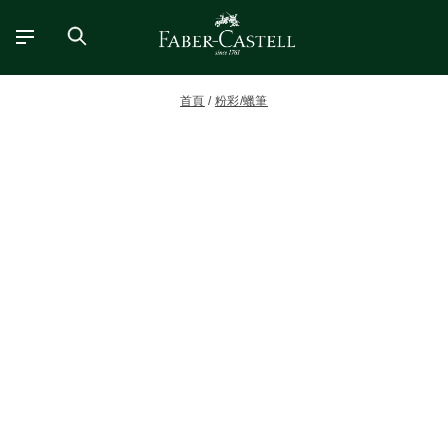
首頁
粉彩/蠟筆