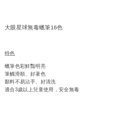
大眼星球無毒蠟筆16色
特色
蠟筆色彩鮮豔明亮
筆觸滑順、好著色
顏料不易沾手、好清洗
適合3歲以上兒童使用，安全無毒