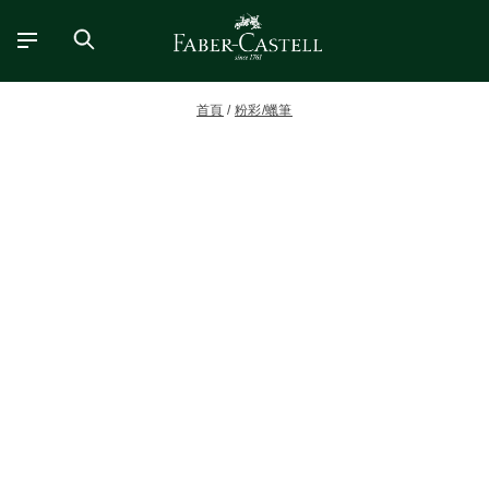
首頁
粉彩/蠟筆