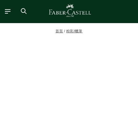
首頁
粉彩/蠟筆