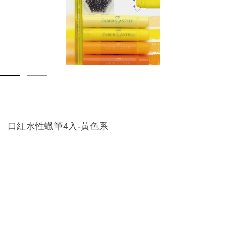
口紅水性蠟筆4入-黃色系