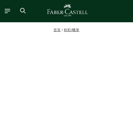
首頁
粉彩/蠟筆