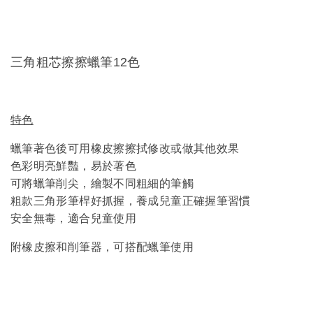
三角粗芯擦擦蠟筆12色
特色
蠟筆著色後可用橡皮擦擦拭修改或做其他效果
色彩明亮鮮豔，易於著色
可將蠟筆削尖，繪製不同粗細的筆觸
粗款三角形筆桿好抓握，養成兒童正確握筆習慣
安全無毒，適合兒童使用
附橡皮擦和削筆器，可搭配蠟筆使用