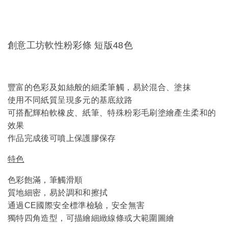
創意工坊軟性粉彩條 短版48色
豐富的色彩及如絲般的細柔筆觸，易於混合、塗抹
使用不同紙質呈現多元的基底紋路
可搭配輝柏軟橡皮、紙筆、特殊粉彩毛刷塗繪產生柔和的
效果
作品完成後可噴上保護膠保存
特色
色彩飽滿，筆觸滑順
質地細密，易於調和和擦拭
通過CE國際安全標準檢驗，安全無害
獨特四角造型，可描繪細緻線條或大範圍圖繪