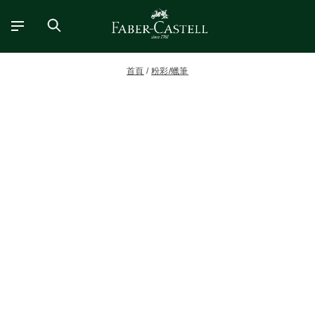
首頁
粉彩/蠟筆