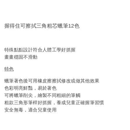
握得住可擦拭三角粗芯蠟筆12色
特殊點點設計符合人體工學好抓握
畫畫穩固不滑動
特色
蠟筆著色後可用橡皮擦擦拭修改或做其他效果
色彩明亮鮮豔，易於著色
可將蠟筆削尖，繪製不同粗細的筆觸
粗款三角形筆桿好抓握，養成兒童正確握筆習慣
安全無毒，適合兒童使用