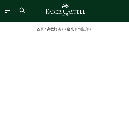
首頁
寓教於樂
螢光筆/標記筆