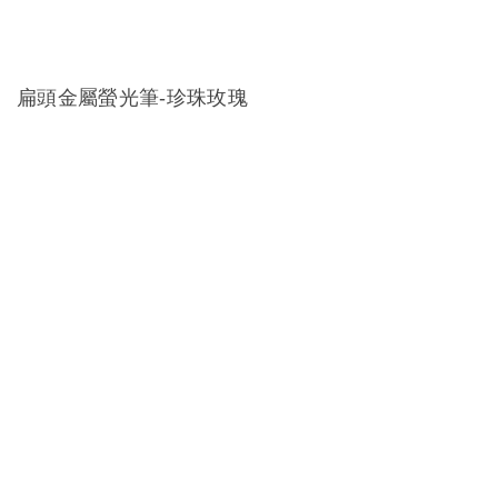
扁頭金屬螢光筆-珍珠玫瑰