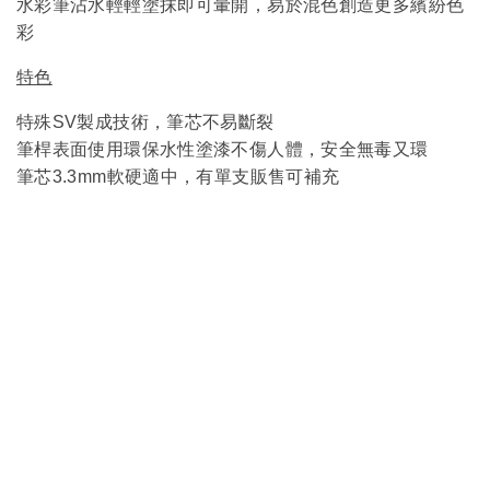
水彩筆沾水輕輕塗抹即可暈開，易於混色創造更多繽紛色
彩
特色
特殊SV製成技術，筆芯不易斷裂
筆桿表面
使用環保水性塗漆不傷人體，安全無毒又環
筆芯3.3mm軟硬適中，有單支販售可補充
服
務
客製服務
企業合作