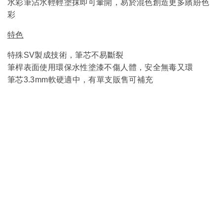
水彩筆沾水輕輕塗抹即可暈開，易於混色創造更多繽紛色
彩
特色
特殊SV製成技術，筆芯不易斷裂
筆桿表面
使用環保水性塗漆不傷人體，安全無毒又環
筆芯3.3mm軟硬適中，有單支販售可補充
服
務
客製服務
企業合作