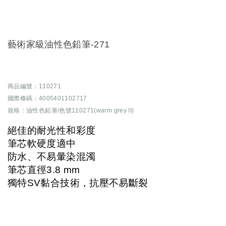
藝術家級油性色鉛筆-271
商品編號：110271
國際條碼：4005401102717
規格：油性色鉛筆/色號110271(warm grey II)
絕佳的耐光性和彩度
筆芯軟硬度適中
防水、不易暈染混濁
筆芯直徑3.8 mm
獨特SV黏合技術，抗壓不易斷裂