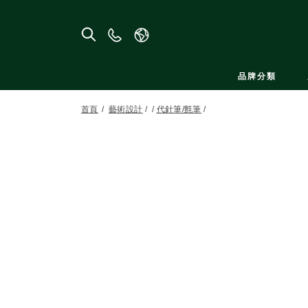
聯
絡
我
品牌分類
們
首頁
藝術設計
代針筆/氈筆