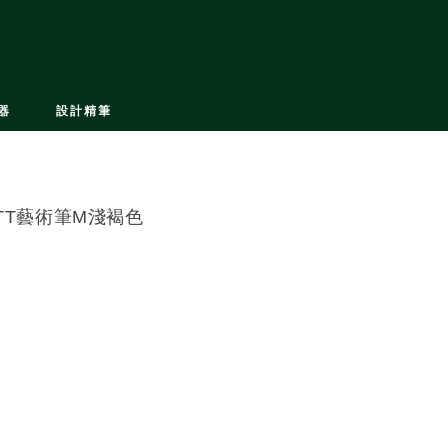
器
設計精筆
ITT藝術筆M淺褐色