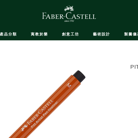
產品分類
寓教於樂
創意工坊
藝術設計
製圖儀
P