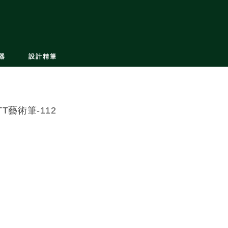
器
設計精筆
TT藝術筆-112