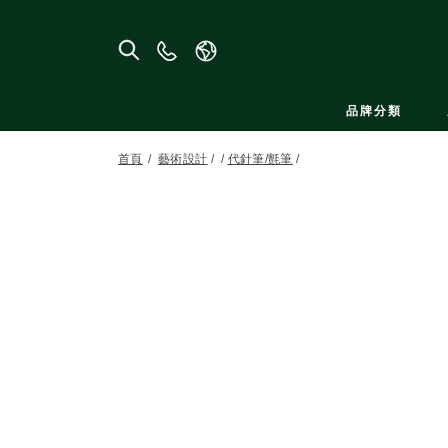
聯
絡
我
品牌分類
們
首頁
藝術設計
代針筆/氈筆