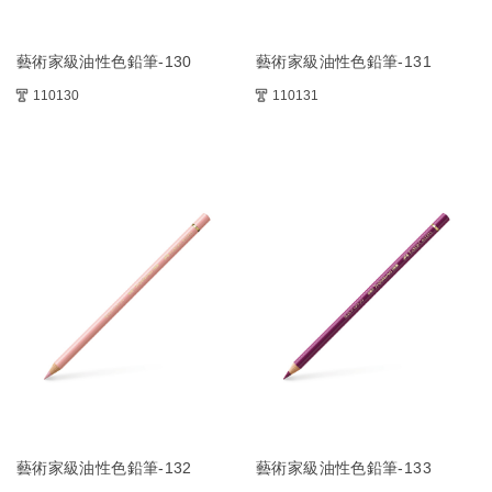
藝術家級油性色鉛筆-130
藝術家級油性色鉛筆-131
110130
110131
藝術家級油性色鉛筆-132
藝術家級油性色鉛筆-133