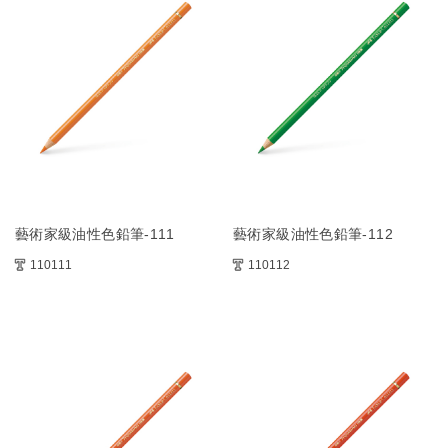
藝術家級油性色鉛筆-111
藝術家級油性色鉛筆-112
110111
110112