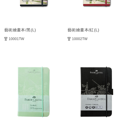
藝術繪畫本/黑(L)
藝術繪畫本/紅(L)
10001TW
10002TW