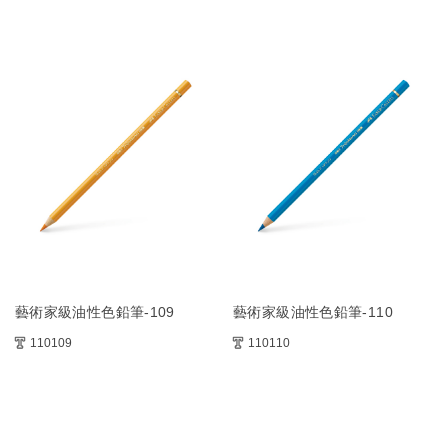
藝術家級油性色鉛筆-109
藝術家級油性色鉛筆-110
110109
110110