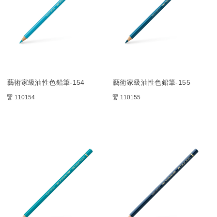
藝術家級油性色鉛筆-154
藝術家級油性色鉛筆-155
110154
110155