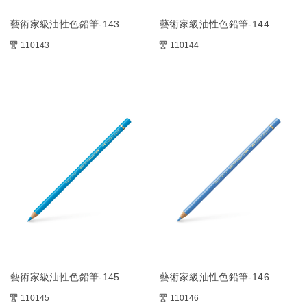
藝術家級油性色鉛筆-143
藝術家級油性色鉛筆-144
110143
110144
藝術家級油性色鉛筆-145
藝術家級油性色鉛筆-146
110145
110146