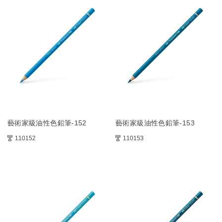
藝術家級油性色鉛筆-152
藝術家級油性色鉛筆-153
110152
110153