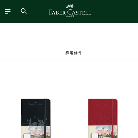
篩選條件
篩
選
條
件