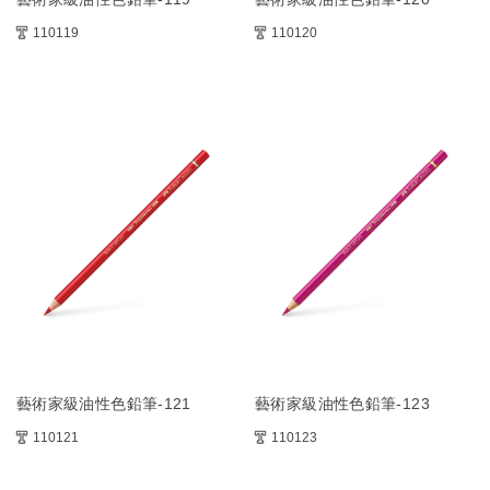
110119
110120
藝術家級油性色鉛筆-121
藝術家級油性色鉛筆-123
110121
110123