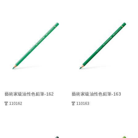
藝術家級油性色鉛筆-162
藝術家級油性色鉛筆-163
110162
110163