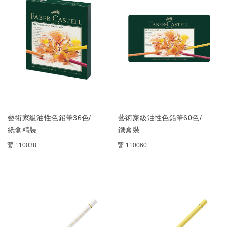
藝術家級油性色鉛筆36色/
藝術家級油性色鉛筆60色/
紙盒精裝
鐵盒裝
110038
110060