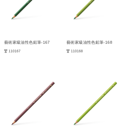
藝術家級油性色鉛筆-167
藝術家級油性色鉛筆-168
110167
110168