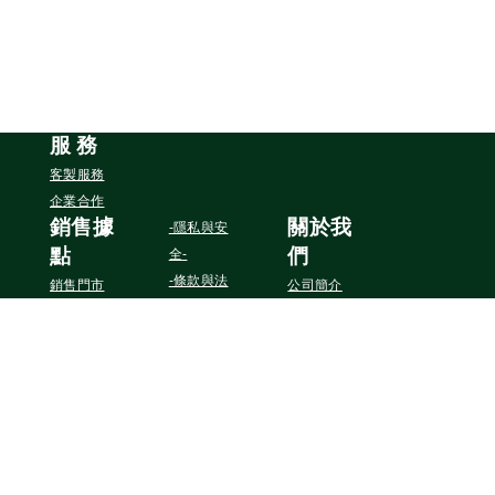
服
務
客製服務
企業合作
銷售據
關於我
-隱私與安
點
們
全-
-條款與法
銷售門市
公司簡介
務-
連絡我們
追蹤我們
Instagram
Facebook
YouTube
Pinterest