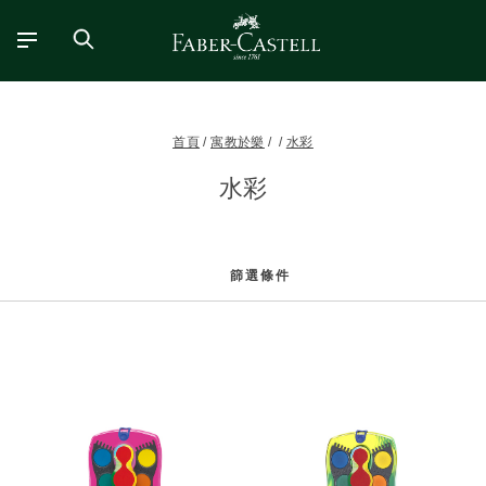
首頁
寓教於樂
水彩
水彩
篩選條件
篩
選
條
件