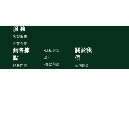
服
務
客製服務
企業合作
銷售據
關於我
-隱私與安
點
們
全-
-條款與法
銷售門市
公司簡介
務-
連絡我們
追蹤我們
Instagram
Facebook
YouTube
Pinterest