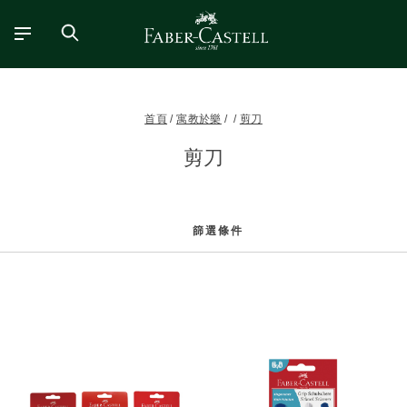
首頁
寓教於樂
剪刀
剪刀
篩選條件
篩
選
條
件