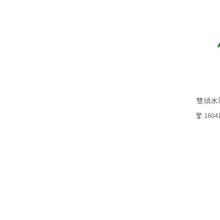
雙頭水
1604