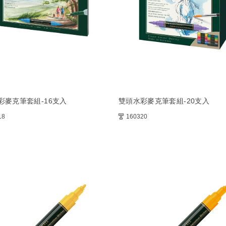
彩麥克筆套組-16支入
雙頭水彩麥克筆套組-20支入
18
160320