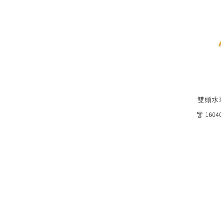
雙頭水
1604