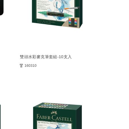
雙頭水彩麥克筆套組-10支入
160310