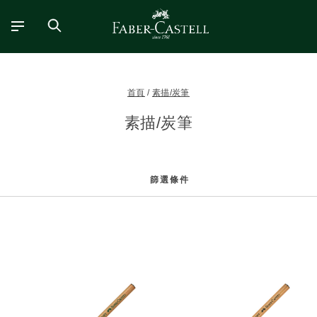
首頁
素描/炭筆
素描/炭筆
篩選條件
篩
選
條
件