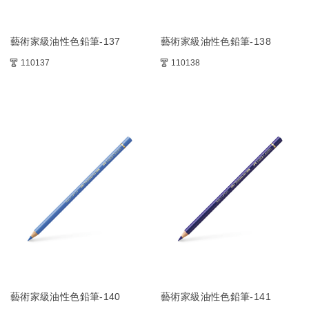
藝術家級油性色鉛筆-137
藝術家級油性色鉛筆-138
110137
110138
藝術家級油性色鉛筆-140
藝術家級油性色鉛筆-141