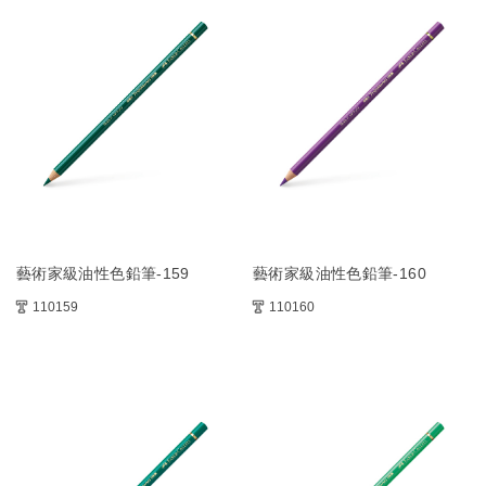
藝術家級油性色鉛筆-159
藝術家級油性色鉛筆-160
110159
110160