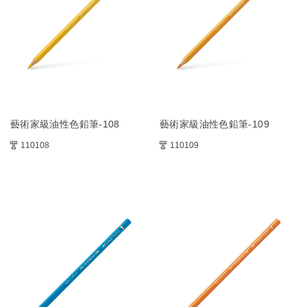
藝術家級油性色鉛筆-108
藝術家級油性色鉛筆-109
110108
110109