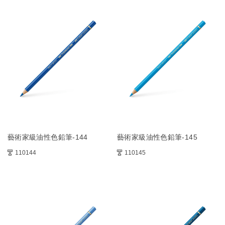
藝術家級油性色鉛筆-144
藝術家級油性色鉛筆-145
110144
110145