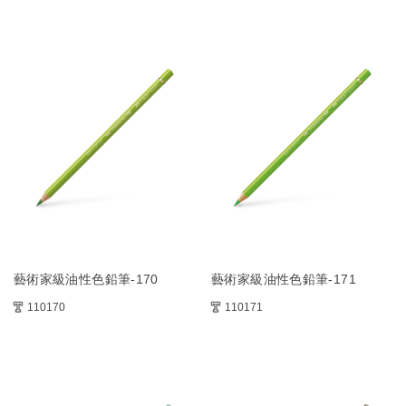
藝術家級油性色鉛筆-170
藝術家級油性色鉛筆-171
110170
110171