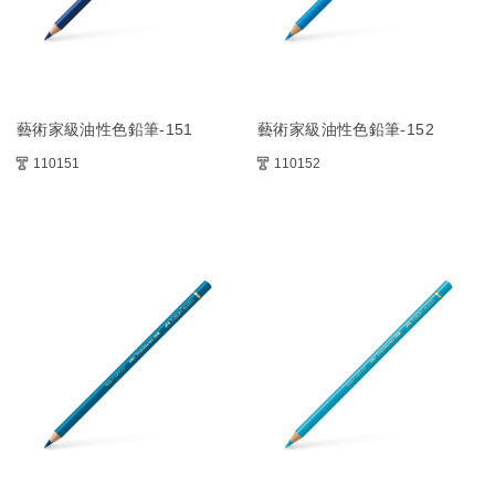
藝術家級油性色鉛筆-151
藝術家級油性色鉛筆-152
110151
110152