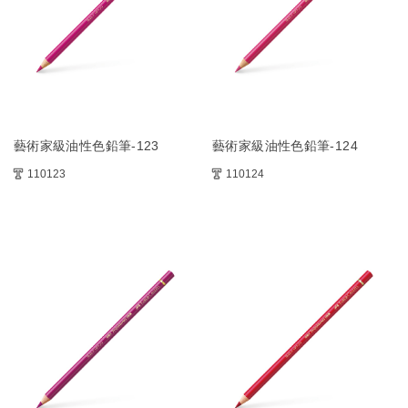
藝術家級油性色鉛筆-123
藝術家級油性色鉛筆-124
110123
110124