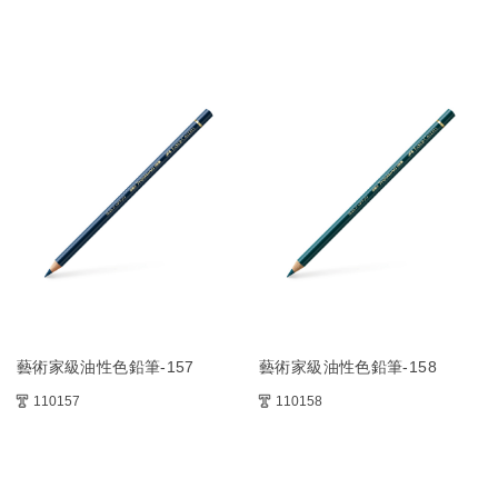
藝術家級油性色鉛筆-157
藝術家級油性色鉛筆-158
110157
110158