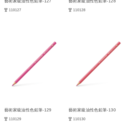
藝術家級油性色鉛筆-127
藝術家級油性色鉛筆-128
110127
110128
藝術家級油性色鉛筆-129
藝術家級油性色鉛筆-130
110129
110130