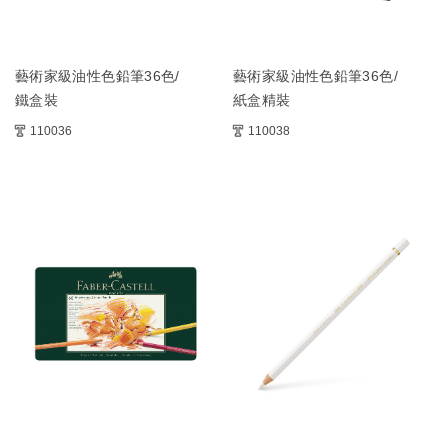
藝術家級油性色鉛筆36色/
藝術家級油性色鉛筆36色/
鐵盒裝
紙盒精裝
110036
110038